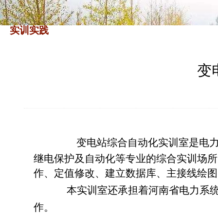
实训实践
变
变电站综合自动化实训室是电
继电保护及自动化
等专业的综合实训场所
作、定值修改、建立数据库、主接线绘图
本实训室还承担着河南省电力系统的“
作。