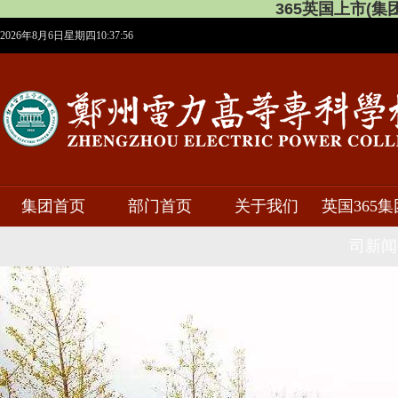
365英国上市(集团)有
2026年8月6日星期四10:37:56
集团首页
部门首页
关于我们
英国365
司新闻