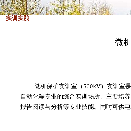
实训实践
微机
微机保护实训室（
500kV
）
实训室
自动化
等专业的综合实训场所。主要培养
报告阅读与分析等专业技能。同时可供电