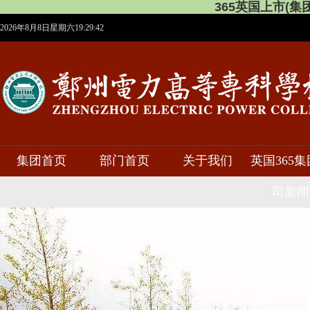
365英国上市(集团)有
2026年8月8日星期六19:29:43
集团首页
部门首页
关于我们
英国365
司新闻