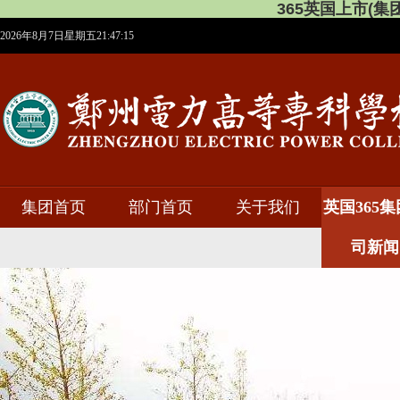
365英国上市(集团)有
2026年8月7日星期五21:47:16
集团首页
部门首页
关于我们
英国365
司新闻