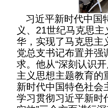
习近平新时代中国
义、21世纪马克思
华，实现了马克思主
党总支书记布置并强
求。他从“深刻认识
主义思想主题教育的
新时代中国特色社会
学习贯彻习近平新时