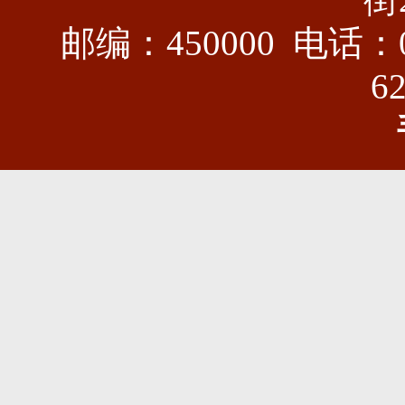
邮编：450000 电话：03
6