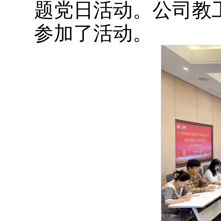
题党日活动。公司教
参加了活动。