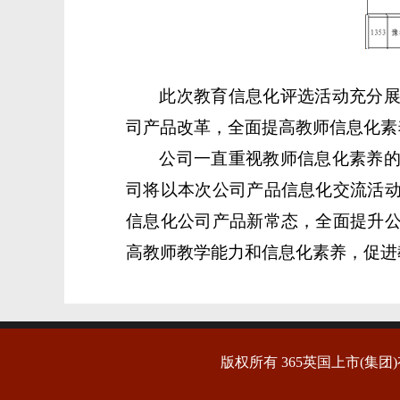
此次教育信息化评选活动充分
司产品改革，全面提高教师信息化素
公司一直重视教师信息化素养
司将
以
本次公司产品信息化交流活
信息化公司产品新常态，全面提升
高教师教学能力和信息化素养，促进
版权所有 365英国上市(集团)