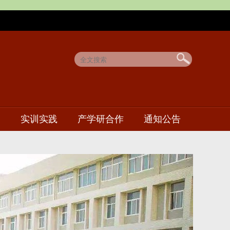
实训实践
产学研合作
通知公告