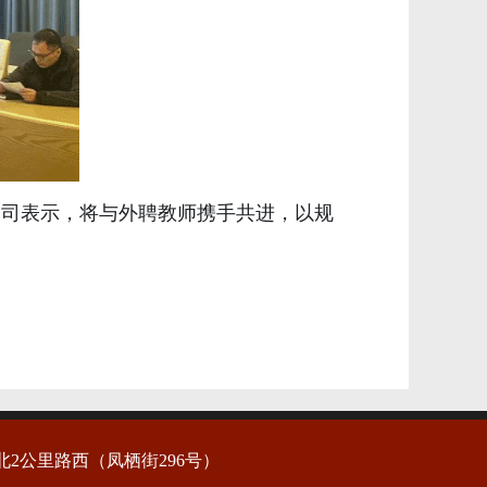
公司表示，将与外聘教师携手共进，以规
叉口北2公里路西（凤栖街296号）