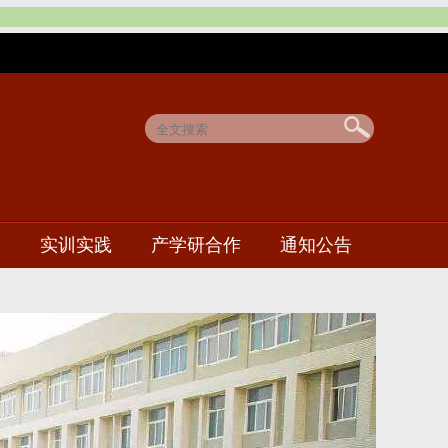
实训实践
产学研合作
通知公告