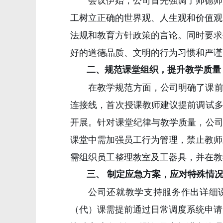
会议伊始，公司首先
强调了师德师
工树立正确的世界观、人生观和价值观
法规和教育方针政策的言论。
同时
要求
好的道德品质、文明的行为习惯和严谨
二、规范课堂组织，提升教学质量
在教学规范方面，公司明确了课
连接线，首次授课教师建议提前调试多
开展。针对课堂纪律与教学质量，公司
课堂中需加强员工行为管理，禁止教师
需组织员工整理教室及工器具，并在教
三、 制定应急方案，应对特殊情
公司还就教学支持服务作出详细
（代）课需提前通过日常调度系统申请