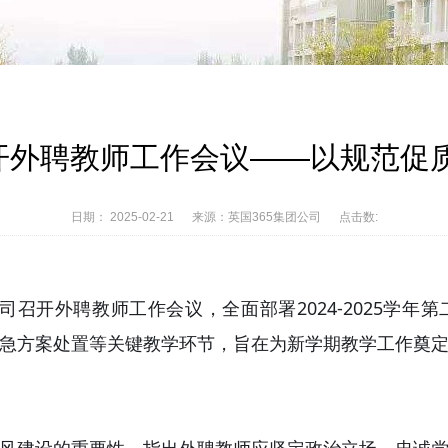
召开外聘教师工作会议——以规范促
日期： 2025-02-21 来源：英国365集团公司 点击数:
集团公司召开外聘教师工作会议，全面部署2024-2025
急方案处置等关
键教学环节，旨在为新学期教学工作奠
心