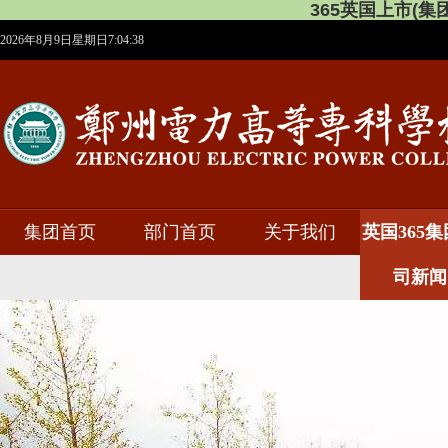
365英国上市(集团)有
2026年8月9日星期日7:04:38
集团首页
部门首页
关于我们
英国365
司新闻