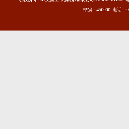
邮编：450000 电话：0371