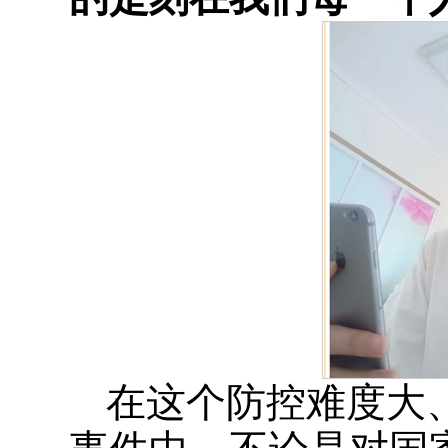
在这个防控难度大