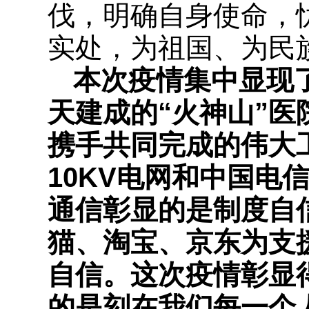
伐，明确自身使命，
实处，为祖国、为民
本次疫情集中显现
天建成的“火神山”医
携手共同完成的伟大
10KV电网和中国电
通信彰显的是制度自
猫、淘宝、京东为支
自信。这次疫情彰显
的是刻在我们每一个