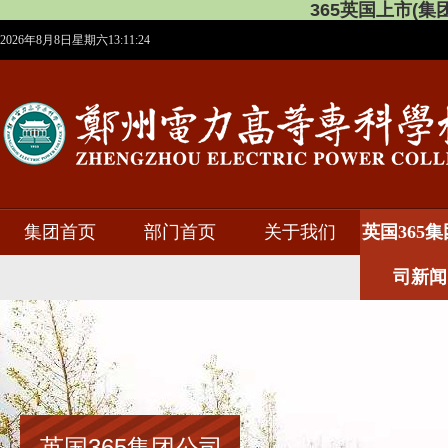
365英国上市(集团)有
2026年8月8日星期六13:11:25
集团首页
部门首页
关于我们
英国365
司新闻
英国365集团公司