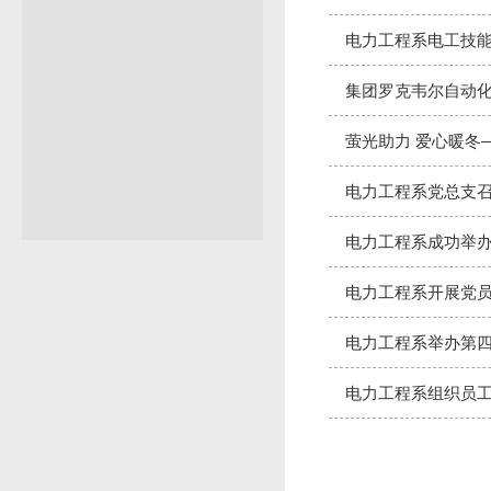
电力工程系电工技
集团罗克韦尔自动
萤光助力 爱心暖冬
电力工程系党总支
电力工程系成功举办
电力工程系开展党员
电力工程系举办第
电力工程系组织员