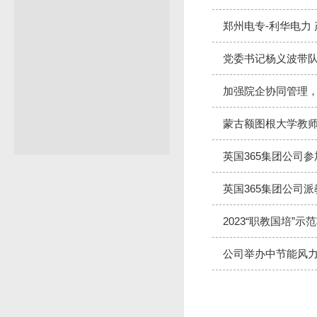
郑州电专-利华电力
党委书记杨义波带队
加强院企协同管理，
蒙古额图根大学教
​英国365集团公
英国365集团公司
2023“职教国培”
公司举办中节能风