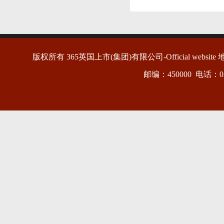
版权所有 365英国上市(集团)有限公司-Official w
邮编：450000 电话：0371